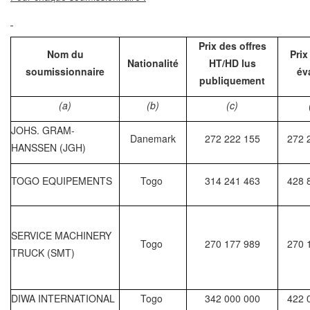
Prix des offres
Nom du
Prix
Nationalité
HT/HD lus
soumissionnaire
év
publiquement
(a)
(b)
(c)
JOHS. GRAM-
Danemark
272 222 155
272 
HANSSEN (JGH)
TOGO EQUIPEMENTS
Togo
314 241 463
428 
SERVICE MACHINERY
Togo
270 177 989
270 
TRUCK (SMT)
DIWA INTERNATIONAL
Togo
342 000 000
422 