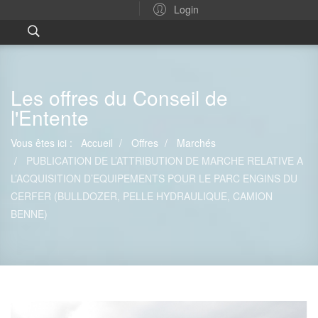
Login
Les offres du Conseil de
l'Entente
Vous êtes ici :
Accueil
Offres
Marchés
PUBLICATION DE L’ATTRIBUTION DE MARCHE RELATIVE A
L’ACQUISITION D’EQUIPEMENTS POUR LE PARC ENGINS DU
CERFER (BULLDOZER, PELLE HYDRAULIQUE, CAMION
BENNE)