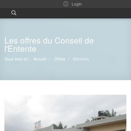
Login
Les offres du Conseil de
l'Entente
Vous êtes ici :
Accueil
Offres
Marchés