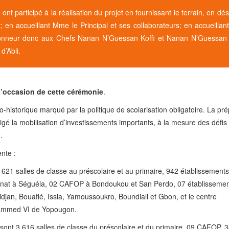
ont participé à la réalisation du projet en fournissant le terrain, en dé
; en accueillant Mme le Principal et ses collaborateurs; en accueillan
 Honneur donc aux Chefs Nanan N’Guessan Koffi et Nanan N’Guessan
d’Abli.
l’occasion de cette cérémonie
.
-historique marqué par la politique de scolarisation obligatoire. La pré
xigé la mobilisation d’investissements importants, à la mesure des défis
.
ente :
s 3 621 salles de classe au préscolaire et au primaire, 942 établissements
ternat à Séguéla, 02 CAFOP à Bondoukou et San Perdo, 07 établisseme
djan, Bouaflé, Issia, Yamoussoukro, Boundiali et Gbon, et le centre
ohammed VI de Yopougon.
 ce sont 3 616 salles de classe du préscolaire et du primaire, 09 CAFOP, 