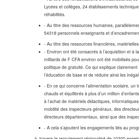
Lycées et collèges, 24 établissements techniques
réhabilités.
- Au titre des ressources humaines, parallèlement
54318 personnels enseignants et d’encadrement 
- Au titre des ressources financières, matériell
- Environ ont été consacrés à l’acquisition et à
milliards de F CFA environ ont été mobilisés pour 
politique de gratuité. Ce qui explique clairemen
l’éducation de base et de réduire ainsi les inéga
- En ce qui concerne l’alimentation scolaire, un t
chauds et équilibrés à plus d’un million d’enfan
à l’achat de matériels didactiques, informatiques,
mobilité des inspecteurs généraux, des directeu
directeurs départementaux, ainsi que des inspec
- A cela s’ajoutent les engagements liés au pro
- à travers le recrutement régionalisé de 10300 ensei