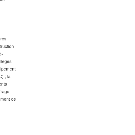
tres
truction
d-
llèges
uipement
) ; la
ents
rrage
pement de