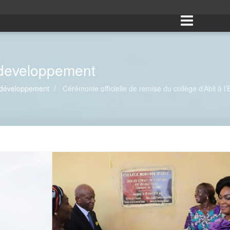
 developpement
 développement
Cérémonie officielle de remise du collège d’Abli à l’