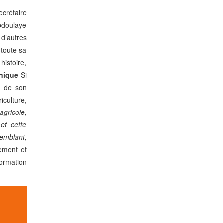
ecrétaire
bdoulaye
d’autres
 toute sa
histoire,
hnique
Si
n de son
iculture,
agricole,
et cette
semblant,
pement et
formation