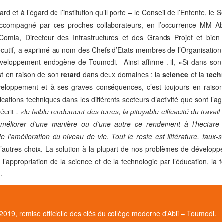
et à l’égard de l’institution qu’il porte – le Conseil de l’Entente, le S
t accompagné par ces proches collaborateurs, en l’occurrence MM A
omla, Directeur des Infrastructures et des Grands Projet et bien 
cutif, a exprimé au nom des Chefs d’Etats membres de l’Organisation
éveloppement endogène de Toumodi. Ainsi affirme-t-il, «Si dans son 
’est en raison de son
retard
dans deux domaines : la
science
et la
tec
éveloppement et à ses graves conséquences, c’est toujours en raiso
ations techniques dans les différents secteurs d’activité que sont l’agr
écrit
: «le faible rendement des terres, la pitoyable efficacité du travail 
Améliorer d’une manière ou d’une autre ce rendement à l’hectare 
 de l’amélioration du niveau de vie. Tout le reste est littérature, faux-
’autres choix. La solution à la plupart de nos problèmes de dévelop
 l’appropriation de la science et de la technologie par l’éducation, la 
»
.
2019, remise officielle des clés du collège moderne d'Abli – Toumodi.