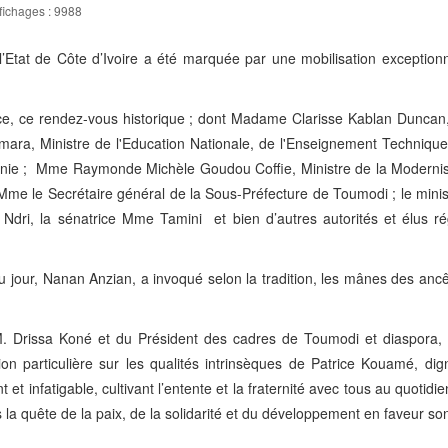
fichages : 9988
 l’Etat de Côte d’Ivoire a été marquée par une mobilisation exception
nce, ce rendez-vous historique ; dont Madame Clarisse Kablan Duncan
ara, Ministre de l'Education Nationale, de l'Enseignement Technique
onie ; Mme Raymonde Michèle Goudou Coffie, Ministre de la Modernis
; Mme le Secrétaire général de la Sous-Préfecture de Toumodi ; le minis
 Ndri, la sénatrice Mme Tamini et bien d’autres autorités et élus r
du jour, Nanan Anzian, a invoqué selon la tradition, les mânes des ancê
M. Drissa Koné et du Président des cadres de Toumodi et diaspora, 
n particulière sur les qualités intrinsèques de Patrice Kouamé, dign
t infatigable, cultivant l’entente et la fraternité avec tous au quotidie
la quête de la paix, de la solidarité et du développement en faveur so