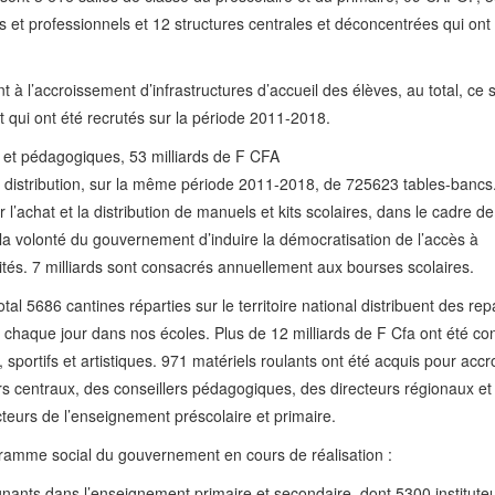
 et professionnels et 12 structures centrales et déconcentrées qui ont
 à l’accroissement d’infrastructures d’accueil des élèves, au total, ce 
qui ont été recrutés sur la période 2011-2018.
es et pédagogiques, 53 milliards de F CFA
 la distribution, sur la même période 2011-2018, de 725623 tables-bancs
l’achat et la distribution de manuels et kits scolaires, dans le cadre de
t la volonté du gouvernement d’induire la démocratisation de l’accès à
lités. 7 milliards sont consacrés annuellement aux bourses scolaires.
otal 5686 cantines réparties sur le territoire national distribuent des rep
ts chaque jour dans nos écoles. Plus de 12 milliards de F Cfa ont été c
 sportifs et artistiques. 971 matériels roulants ont été acquis pour accro
rs centraux, des conseillers pédagogiques, des directeurs régionaux et
teurs de l’enseignement préscolaire et primaire.
gramme social du gouvernement en cours de réalisation :
gnants dans l’enseignement primaire et secondaire, dont 5300 institute