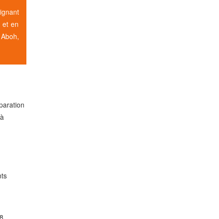
signant
t et en
 Aboh,
paration
 à
nts
38