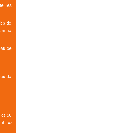
te les
les de
 comme
eau de
eau de
 et 50
ont :
la