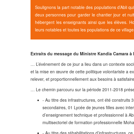
Soulignons la part notable des populations d’Abli qui 
deux personnes pour garder le chantier jour et nuit
hébergent les enseignants ainsi que les élèves.
leurs notables et toutes les populations de ce village 
Extraits du message du Ministre Kandia Camara à 
… L’événement de ce jour a lieu dans un contexte socio
et la mise en œuvre de cette politique volontariste a e
relever, et proportionnellement aux besoins à satisfaire
… Le chemin parcouru sur la période 2011-2018 prés
- Au titre des infrastructures, ont été construit
secondaires, 01 Lycée de jeunes filles avec in
d’enseignement technique et professionnel à Abi
multisectoriel de formation professionnelle M
- Au titre des réhabilitations d’infrastructures,