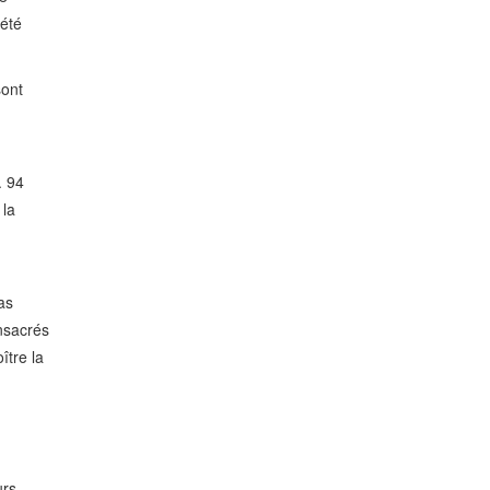
 été
sont
. 94
 la
as
onsacrés
ître la
urs