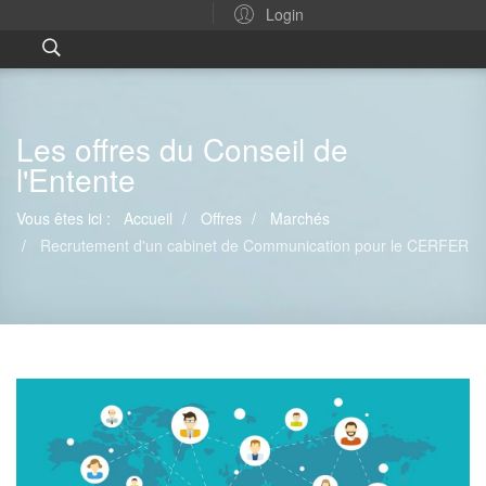
Login
Les offres du Conseil de
l'Entente
Vous êtes ici :
Accueil
Offres
Marchés
Recrutement d'un cabinet de Communication pour le CERFER